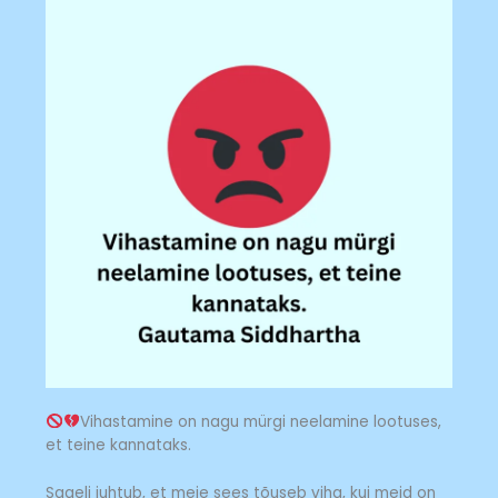
Vihastamine on nagu mürgi neelamine lootuses,
et teine kannataks.
Sageli juhtub, et meie sees tõuseb viha, kui meid on