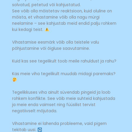
solvatud, petetud või kahjustatud.
See võib olla mõistetav reaktsioon, kuid oluline on
mõista, et vihastamine võib olla nagu mürgi
neelamine – see kahjustab meid endid palju rohkem
kui kedagi teist.
Vihastamise eesmärk võib olla teistele valu
põhjustamine või õigluse saavutamine.
Kuid kas see tegelikult toob meile rahuldust ja rahu?
Kas meie viha tegelikult muudab midagi paremaks?
Tegelikkuses viha ainult süvendab pingeid ja loob
rohkem konflikte. See võib meie suhteid kahjustada
ja meie enda vaimset ning füüsilist tervist
negatiivselt mõjutada.
Vihastamine ei lahenda probleeme, vaid pigem
tekitab uusi.