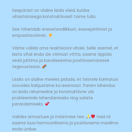
Seepärast on oluline leida viisid, kuidas
vihastamisega konstruktiivselt toime tulla.
See tähendab eneseteadlikkust, enesejuhtimist ja
empaatiavõimet.
Võime valida oma reaktsiooni vihale. Selle asemel, et
lasta vihal enda üle võimust võtta, saame õppida
seda juhtima ja kanaliseerima positiivsematesse
tegevustesse.
Lisaks on oluline meeles pidada, et teistele kannatusi
soovides kahjustame ka iseennast. Parem lahendus
on leida rahumeelne ja konstruktiivne viis
probleemide lahendamiseks ning suhete
parandamiseks.
Valides armastuse ja mõistmise tee.
Vaid nii
saame luua harmoonilisema ja positiivsema maailma
enda ümber.