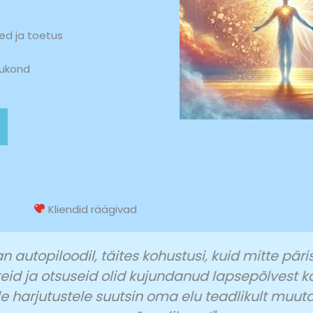
d ja toetus
gukond
Kliendid räägivad
, täites kohustusi, kuid mitte päriselt nautides 
eid olid kujundanud lapsepõlvest kaasa võetud 
le suutsin oma elu teadlikult muuta ja nüüd tu