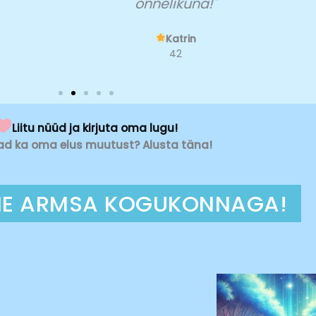
õnnelikuna!"
Katrin
42
Liitu nüüd ja kirjuta oma lugu!
d ka oma elus muutust? Alusta täna!
MEIE ARMSA KOGUKONNAGA!