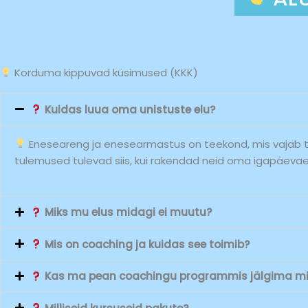
Korduma kippuvad küsimused (KKK)
Kuidas luua oma unistuste elu?
Eneseareng ja enesearmastus on teekond, mis vajab te
tulemused tulevad siis, kui rakendad neid oma igapäevae
Miks mu elus midagi ei muutu?
Mis on coaching ja kuidas see toimib?
Kas ma pean coachingu programmis jälgima mi