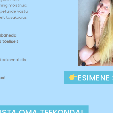
 ning mõistnud,
ppetunde vastu
selt tasakaalus
vabaneda
tõeliselt
eekonnal, siis
ESIMENE
os!
USTA OMA TEEKONDA!