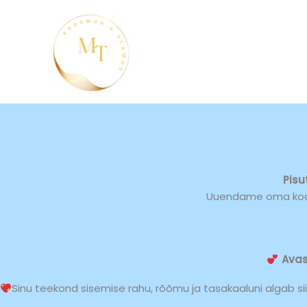
Skip
to
content
Pisu
Uuendame oma kodule
Avas
Sinu teekond sisemise rahu, rõõmu ja tasakaaluni algab sii