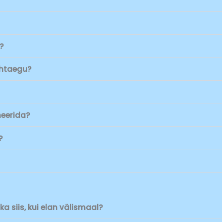
?
ähtaegu?
eerida?
?
a siis, kui elan välismaal?