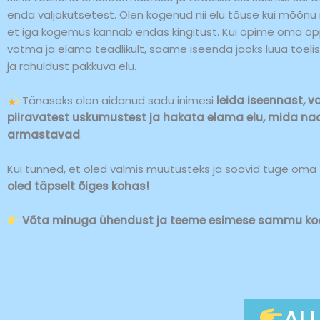
enda väljakutsetest. Olen kogenud nii elu tõuse kui mõõnu
et iga kogemus kannab endas kingitust. Kui õpime oma õ
võtma ja elama teadlikult, saame iseenda jaoks luua tõeli
ja rahuldust pakkuva elu.
Tänaseks olen aidanud sadu inimesi
leida iseennast, 
piiravatest uskumustest ja hakata elama elu, mida nad 
armastavad
.
Kui tunned, et oled valmis muutusteks ja soovid tuge oma t
oled täpselt õiges kohas!
Võta minuga ühendust ja teeme esimese sammu ko
AL