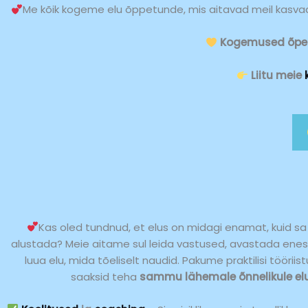
Me kõik kogeme elu õppetunde, mis aitavad meil kasvada
Kogemused õpet
Liitu meie
Kas oled tundnud, et elus on midagi enamat, kuid sa 
alustada? Meie aitame sul leida vastused, avastada ene
luua elu, mida tõeliselt naudid. Pakume praktilisi tööriist
saaksid teha
sammu lähemale õnnelikule elu