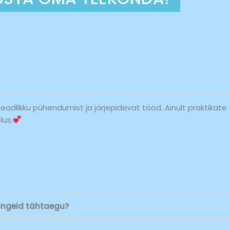
adlikku pühendumist ja järjepidevat tööd. Ainult praktikat
lus.
ngeid tähtaegu?