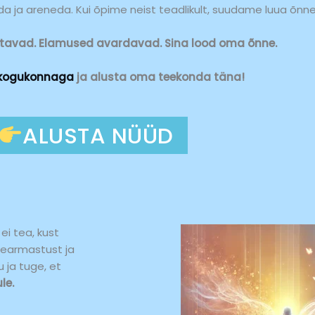
 ja areneda. Kui õpime neist teadlikult, suudame luua õnne
avad. Elamused avardavad. Sina lood oma õnne.
kogukonnaga
ja alusta oma teekonda täna!
ALUSTA NÜÜD
ei tea, kust
searmastust ja
u ja tuge, et
le.