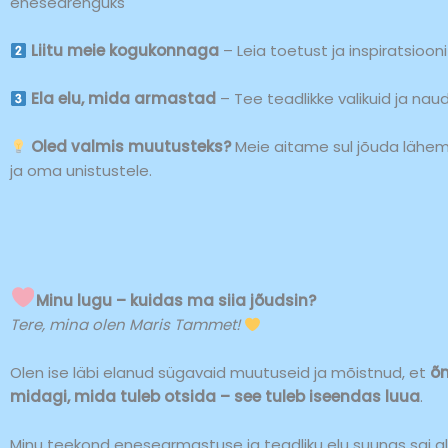
enesearenguks
Liitu meie kogukonnaga
– Leia toetust ja inspiratsiooni
Ela elu, mida armastad
– Tee teadlikke valikuid ja naud
Oled valmis muutusteks?
Meie aitame sul jõuda lähem
ja oma unistustele.
Minu lugu – kuidas ma siia jõudsin?
Tere, mina olen Maris Tammet!
Olen ise läbi elanud sügavaid muutuseid ja mõistnud, et
õn
midagi, mida tuleb otsida – see tuleb iseendas luua
.
Minu teekond enesearmastuse ja teadliku elu suunas sai a