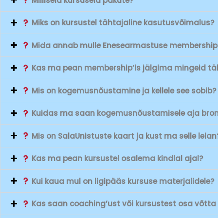
Milliseid kursuseid pakute?
Miks on kursustel tähtajaline kasutusvõimalus?
Mida annab mulle Enesearmastuse membership
Kas ma pean membership’is jälgima mingeid t
Mis on kogemusnõustamine ja kellele see sobib?
Kuidas ma saan kogemusnõustamisele aja bron
Mis on SalaUnistuste kaart ja kust ma selle leian
Kas ma pean kursustel osalema kindlal ajal?
Kui kaua mul on ligipääs kursuse materjalidele?
Kas saan coaching’ust või kursustest osa võtta k