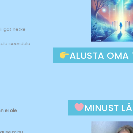
i igat hetke
ale iseendale
ALUSTA OMA 
MINUST L
n ei ole
lguse minu