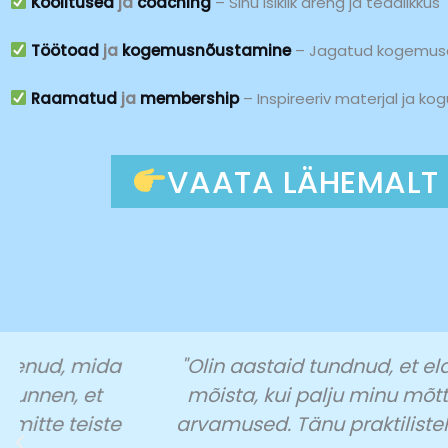
Koolitused
ja
coaching
– Sinu isiklik areng ja teadlikkus
Töötoad
ja
kogemusnõustamine
– Jagatud kogemuse
Raamatud
ja
membership
– Inspireeriv materjal ja ko
VAATA LÄHEMALT
"Olin aastaid tundnud, et elan autopiloodil
mõista, kui palju minu mõtteid ja otsus
arvamused. Tänu praktilistele harjutuste