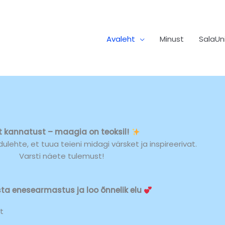
Avaleht
Minust
SalaUn
t kannatust – maagia on teoksil!
hte, et tuua teieni midagi värsket ja inspireerivat.
Varsti näete tulemust!
ta enesearmastus ja loo õnnelik elu
t