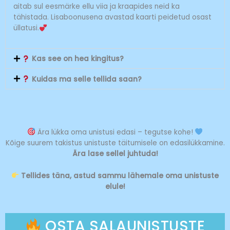
aitab sul eesmärke ellu viia ja kraapides neid ka
tähistada. Lisaboonusena avastad kaarti peidetud osast
üllatusi.
Kas see on hea kingitus?
Kuidas ma selle tellida saan?
Ära lükka oma unistusi edasi – tegutse kohe!
Kõige suurem takistus unistuste täitumisele on edasilükkamine.
Ära lase sellel juhtuda!
Tellides täna, astud sammu lähemale oma unistuste
elule!
OSTA SALAUNISTUSTE