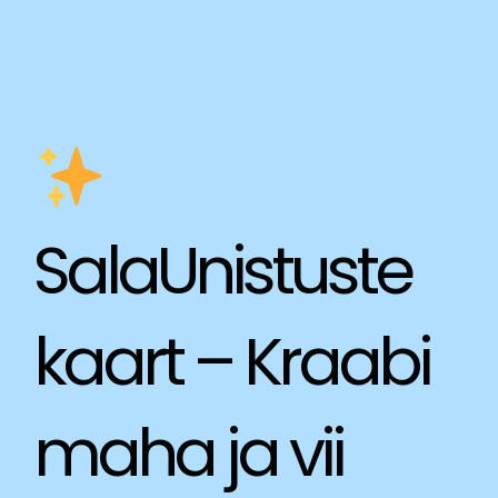
Skip
to
content
SalaUnistuste
kaart – Kraabi
maha ja vii