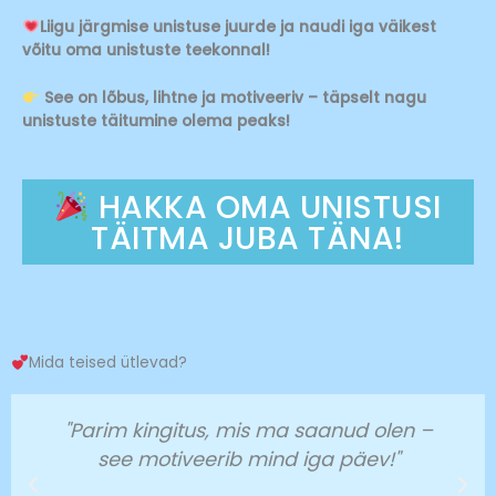
Liigu järgmise unistuse juurde ja naudi iga väikest
võitu oma unistuste teekonnal!
See on lõbus, lihtne ja motiveeriv – täpselt nagu
unistuste täitumine olema peaks!
HAKKA OMA UNISTUSI
TÄITMA JUBA TÄNA!
Mida teised ütlevad?
"Parim kingitus, mis ma saanud olen –
see motiveerib mind iga päev!"