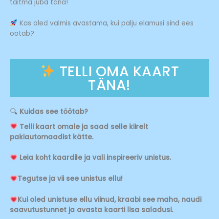
täitma juba täna!
Kas oled valmis avastama, kui palju elamusi sind ees
ootab?
TELLI OMA KAART
TÄNA!
Kuidas see töötab?
Telli kaart omale ja saad selle kiirelt
pakiautomaadist kätte.
Leia koht kaardile ja vali inspireeriv unistus.
Tegutse ja vii see unistus ellu!
Kui oled unistuse ellu viinud, kraabi see maha, naudi
saavutustunnet ja avasta kaarti lisa saladusi.