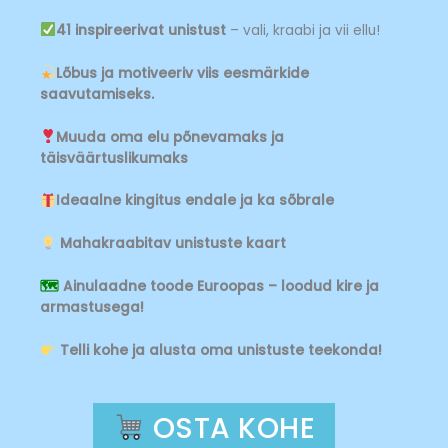
41 inspireerivat unistust
– vali, kraabi ja vii ellu!
Lõbus ja motiveeriv viis eesmärkide
saavutamiseks.
Muuda oma elu põnevamaks ja
täisväärtuslikumaks
Ideaalne kingitus endale ja ka sõbrale
Mahakraabitav unistuste kaart
🗺
Ainulaadne toode Euroopas – loodud kire ja
armastusega!
Telli kohe ja alusta oma unistuste teekonda!
OSTA KOHE
P