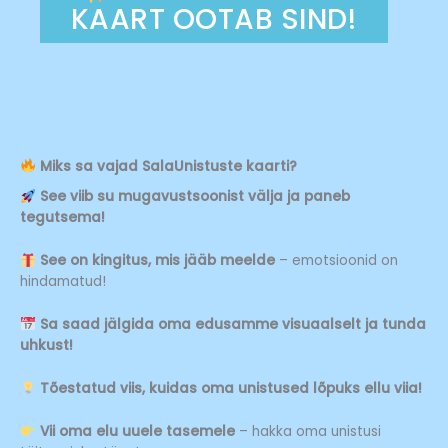
KAART OOTAB SIND!
Miks sa vajad SalaUnistuste kaarti?
See viib su mugavustsoonist välja ja paneb
tegutsema!
See on kingitus, mis jääb meelde
– emotsioonid on
hindamatud!
Sa saad jälgida oma edusamme visuaalselt ja tunda
uhkust!
Tõestatud viis, kuidas oma unistused lõpuks ellu viia!
Vii oma elu uuele tasemele
– hakka oma unistusi