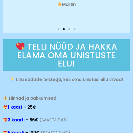
Martin
TELLI NÜÜD JA HAKKA
ELAMA OMA UNISTUSTE
ELU!
Liitu sadade teistega, kes oma unistusi ellu viivad!
Hinnad ja pakkumised
1 kaart
– 25€
3 kaarti
– 66€
(SÄÄSTA 9€!)
5 kaarti
– 100€
(SÄÄSTA 25€!)