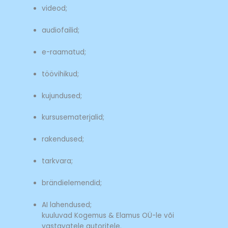
videod;
audiofailid;
e-raamatud;
töövihikud;
kujundused;
kursusematerjalid;
rakendused;
tarkvara;
brändielemendid;
AI lahendused;
kuuluvad Kogemus & Elamus OÜ-le või
vastavatele autoritele.