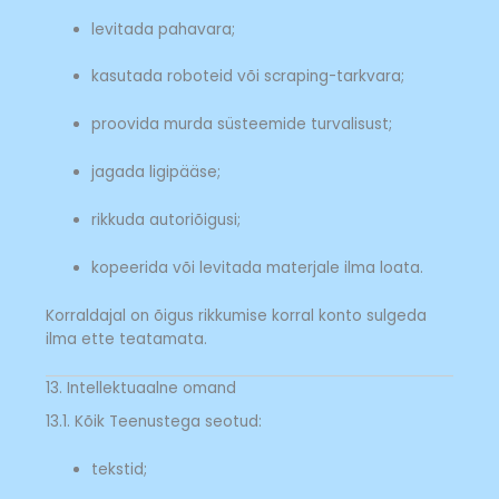
levitada pahavara;
kasutada roboteid või scraping-tarkvara;
proovida murda süsteemide turvalisust;
jagada ligipääse;
rikkuda autoriõigusi;
kopeerida või levitada materjale ilma loata.
Korraldajal on õigus rikkumise korral konto sulgeda
ilma ette teatamata.
13. Intellektuaalne omand
13.1. Kõik Teenustega seotud:
tekstid;