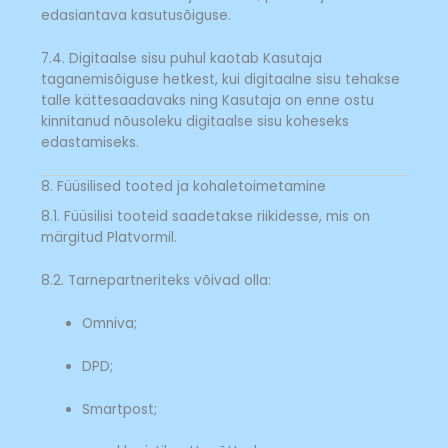
edasiantava kasutusõiguse.
7.4. Digitaalse sisu puhul kaotab Kasutaja
taganemisõiguse hetkest, kui digitaalne sisu tehakse
talle kättesaadavaks ning Kasutaja on enne ostu
kinnitanud nõusoleku digitaalse sisu koheseks
edastamiseks.
8. Füüsilised tooted ja kohaletoimetamine
8.1. Füüsilisi tooteid saadetakse riikidesse, mis on
märgitud Platvormil.
8.2. Tarnepartneriteks võivad olla:
Omniva;
DPD;
Smartpost;