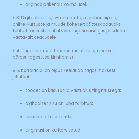
originaalpakendis võimalusel.
9.3. Digitaalse sisu, e-raamatute, membershipide,
online-kursuste ja muude koheselt kättesaadavaks
tehtud teenuste puhul võib taganemisõigus puududa
vastavalt seadusele.
9.4. Tagasimaksed tehakse mõistliku aja jooksul
pärast tagastuse kinnitamist.
9.5. Korraldajal on õigus keelduda tagasimaksest
juhul kui:
toodet on kasutatud vastuolus tingimustega;
digitaalset sisu on juba tarbitud;
esineb pettuse kahtlus;
tingimusi on kuritarvitatud.