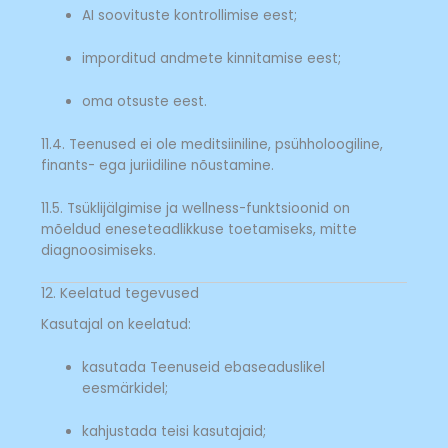
AI soovituste kontrollimise eest;
imporditud andmete kinnitamise eest;
oma otsuste eest.
11.4. Teenused ei ole meditsiiniline, psühholoogiline,
finants- ega juriidiline nõustamine.
11.5. Tsüklijälgimise ja wellness-funktsioonid on
mõeldud eneseteadlikkuse toetamiseks, mitte
diagnoosimiseks.
12. Keelatud tegevused
Kasutajal on keelatud:
kasutada Teenuseid ebaseaduslikel
eesmärkidel;
kahjustada teisi kasutajaid;