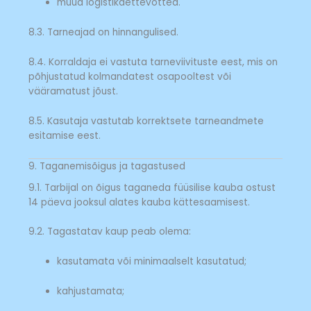
muud logistikaettevõtted.
8.3. Tarneajad on hinnangulised.
8.4. Korraldaja ei vastuta tarneviivituste eest, mis on
põhjustatud kolmandatest osapooltest või
vääramatust jõust.
8.5. Kasutaja vastutab korrektsete tarneandmete
esitamise eest.
9. Taganemisõigus ja tagastused
9.1. Tarbijal on õigus taganeda füüsilise kauba ostust
14 päeva jooksul alates kauba kättesaamisest.
9.2. Tagastatav kaup peab olema:
kasutamata või minimaalselt kasutatud;
kahjustamata;