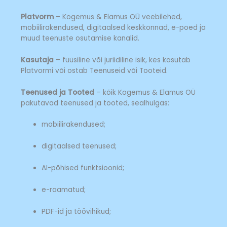
Platvorm
– Kogemus & Elamus OÜ veebilehed,
mobiilirakendused, digitaalsed keskkonnad, e-poed ja
muud teenuste osutamise kanalid.
Kasutaja
– füüsiline või juriidiline isik, kes kasutab
Platvormi või ostab Teenuseid või Tooteid.
Teenused ja Tooted
– kõik Kogemus & Elamus OÜ
pakutavad teenused ja tooted, sealhulgas:
mobiilirakendused;
digitaalsed teenused;
AI-põhised funktsioonid;
e-raamatud;
PDF-id ja töövihikud;