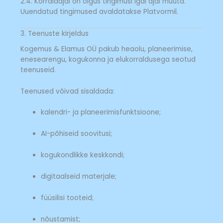
2.4. Korraldajal on õigus tingimusi igal ajal muuta.
Uuendatud tingimused avaldatakse Platvormil.
3. Teenuste kirjeldus
Kogemus & Elamus OÜ pakub heaolu, planeerimise,
enesearengu, kogukonna ja elukorraldusega seotud
teenuseid.
Teenused võivad sisaldada:
kalendri- ja planeerimisfunktsioone;
AI-põhiseid soovitusi;
kogukondlikke keskkondi;
digitaalseid materjale;
füüsilisi tooteid;
nõustamist;