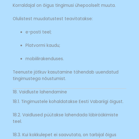
Korraldajal on õigus tingimusi ühepoolselt muuta.
Olulistest muudatustest teavitatakse:
e-posti teel;
Platvormi kaudu;
mobiilirakenduses.
Teenuste jätkuv kasutamine tähendab uuendatud
tingimustega nõustumist.
18. Vaidluste lahendamine
18.1. Tingimustele kohaldatakse Eesti Vabariigi õigust.
18.2. Vaidlused püütakse lahendada läbirääkimiste
teel.
18.3. Kui kokkulepet ei saavutata, on tarbijal õigus