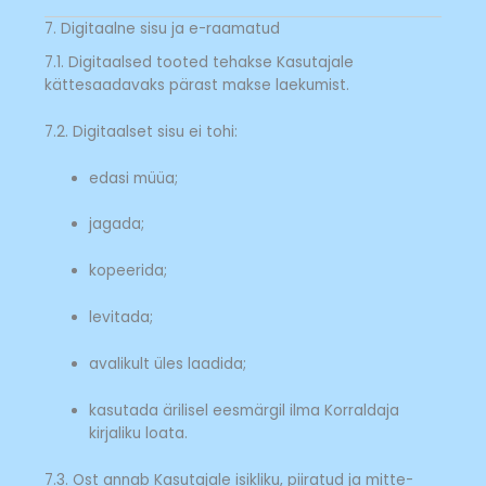
7. Digitaalne sisu ja e-raamatud
7.1. Digitaalsed tooted tehakse Kasutajale
kättesaadavaks pärast makse laekumist.
7.2. Digitaalset sisu ei tohi:
edasi müüa;
jagada;
kopeerida;
levitada;
avalikult üles laadida;
kasutada ärilisel eesmärgil ilma Korraldaja
kirjaliku loata.
7.3. Ost annab Kasutajale isikliku, piiratud ja mitte-