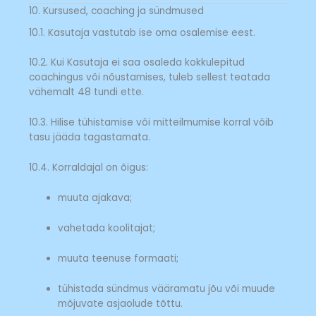
10. Kursused, coaching ja sündmused
10.1. Kasutaja vastutab ise oma osalemise eest.
10.2. Kui Kasutaja ei saa osaleda kokkulepitud
coachingus või nõustamises, tuleb sellest teatada
vähemalt 48 tundi ette.
10.3. Hilise tühistamise või mitteilmumise korral võib
tasu jääda tagastamata.
10.4. Korraldajal on õigus:
muuta ajakava;
vahetada koolitajat;
muuta teenuse formaati;
tühistada sündmus vääramatu jõu või muude
mõjuvate asjaolude tõttu.