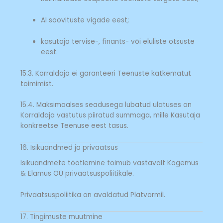
AI soovituste vigade eest;
kasutaja tervise-, finants- või eluliste otsuste
eest.
15.3. Korraldaja ei garanteeri Teenuste katkematut
toimimist.
15.4. Maksimaalses seadusega lubatud ulatuses on
Korraldaja vastutus piiratud summaga, mille Kasutaja
konkreetse Teenuse eest tasus.
16. Isikuandmed ja privaatsus
Isikuandmete töötlemine toimub vastavalt Kogemus
& Elamus OÜ privaatsuspoliitikale.
Privaatsuspoliitika on avaldatud Platvormil.
17. Tingimuste muutmine