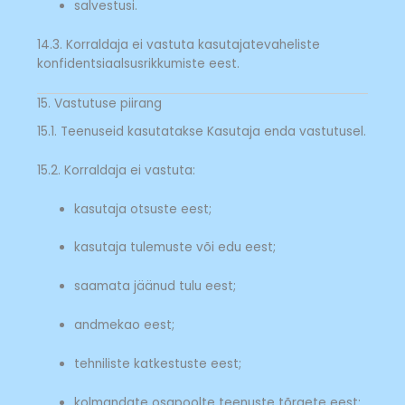
salvestusi.
14.3. Korraldaja ei vastuta kasutajatevaheliste
konfidentsiaalsusrikkumiste eest.
15. Vastutuse piirang
15.1. Teenuseid kasutatakse Kasutaja enda vastutusel.
15.2. Korraldaja ei vastuta:
kasutaja otsuste eest;
kasutaja tulemuste või edu eest;
saamata jäänud tulu eest;
andmekao eest;
tehniliste katkestuste eest;
kolmandate osapoolte teenuste tõrgete eest;