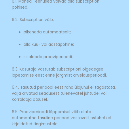
6.1. Mõned Teenused võivad olla subscription-
põhised.
6.2. Subscription võib:
pikeneda automaatselt;
olla kuu- või aastapõhine;
sisaldada prooviperioodi.
6.3. Kasutaja vastutab subscriptioni õigeaegse
lõpetamise eest enne järgmist arveldusperioodi.
6.4. Tasutud perioodi eest raha üldjuhul ei tagastata,
välja arvatud seadusest tulenevatel juhtudel või
Korraldaja otsusel.
6.5. Prooviperioodi lõppemisel võib alata
automaatne tasuline periood vastavalt ostuhetkel
kirjeldatud tingimustele.