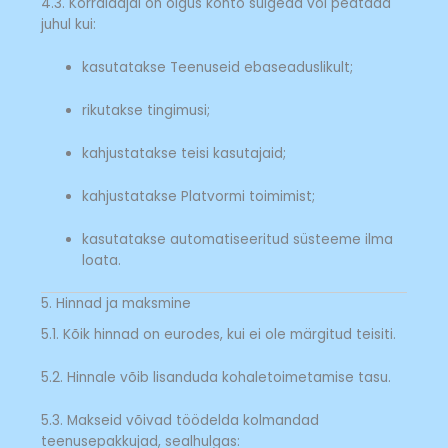
4.3. Korraldajal on õigus konto sulgeda või peatada
juhul kui:
kasutatakse Teenuseid ebaseaduslikult;
rikutakse tingimusi;
kahjustatakse teisi kasutajaid;
kahjustatakse Platvormi toimimist;
kasutatakse automatiseeritud süsteeme ilma
loata.
5. Hinnad ja maksmine
5.1. Kõik hinnad on eurodes, kui ei ole märgitud teisiti.
5.2. Hinnale võib lisanduda kohaletoimetamise tasu.
5.3. Makseid võivad töödelda kolmandad
teenusepakkujad, sealhulgas: