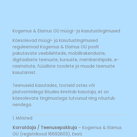
Skip
to
content
Kogemus & Elamus OÜ müügi- ja kasutustingimused
Käesolevad müügi- ja kasutustingimused
reguleerivad Kogemus & Elamus OÜ poolt
pakutavate veebilehtede, mobiilirakenduste,
digitaalsete teenuste, kursuste, membershipide, e-
raamatute, füüsiliste toodete ja muude teenuste
kasutamist.
Teenuseid kasutades, tooteid ostes või
platvormidega liitudes kinnitab kasutaja, et on
käesolevate tingimustega tutvunud ning nõustub
nendega.
1. Mõisted
Korraldaja / Teenusepakkuja
– Kogemus & Elamus
OÜ (registrikood 16692603), Eesti.