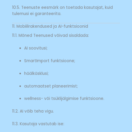
10.5. Teenuste eesmärk on toetada kasutajat, kuid
tulemusi ei garanteerita.
11. Mobiilirakendused ja AI-funktsioonid
11.1. Mõned Teenused võivad sisaldada:
AI soovitusi;
SmartImport funktsioone;
häälkäsklusi;
automaatset planeerimist;
wellness- või tsüklijälgimise funktsioone.
11.2. AI võib teha vigu.
11.3. Kasutaja vastutab ise: