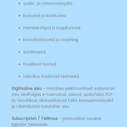
audio- ja videomaterjalid;
kursused ja koolitused;
membershipid ja kogukonnad;
konsultatsioonid ja coaching;
sündmused;
füüsilised tooted;
tulevikus loodavad teenused.
Digitaalne sisu
– mistahes elektrooniliselt edastatav
sisu, sealhulgas e-raamatud, videod, audiofailid, PDF-
id, töövihikud, allalaaditavad failid, kursusematerjalid
ja rakendustes kasutatav sisu.
Subscription / Tellimus
– perioodiline tasuline
ligipääs Teenusele.