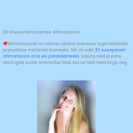
Skip
to
content
30-Eneseväärtustamise Afirmatsiooni
Afirmatsioonid on võimas vahend eneseusu tugevdamiseks
ja positiivse mõtteviisi loomiseks. Siin on sulle
30 suurepärast
afirmatsiooni oma elu parandamiseks
. Kasuta neid ja pane
need igale poole oma kodus laiali, kus sa neid näed kogu aeg.