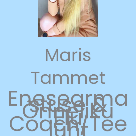
Maris
Tammet
Enesearma
stuse &
Õnneliku
Elu
Coach/Tee
juht