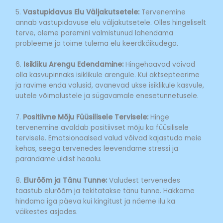
5.
Vastupidavus Elu Väljakutsetele:
Tervenemine
annab vastupidavuse elu väljakutsetele. Olles hingeliselt
terve, oleme paremini valmistunud lahendama
probleeme ja toime tulema elu keerdkäikudega.
6.
Isikliku Arengu Edendamine:
Hingehaavad võivad
olla kasvupinnaks isiklikule arengule. Kui aktsepteerime
ja ravime enda valusid, avanevad ukse isiklikule kasvule,
uutele võimalustele ja sügavamale enesetunnetusele.
7.
Positiivne Mõju Füüsilisele Tervisele:
Hinge
tervenemine avaldab positiivset mõju ka füüsilisele
tervisele. Emotsionaalsed valud võivad kajastuda meie
kehas, seega tervenedes leevendame stressi ja
parandame üldist heaolu.
8.
Elurõõm ja Tänu Tunne:
Valudest tervenedes
taastub elurõõm ja tekitatakse tänu tunne. Hakkame
hindama iga päeva kui kingitust ja näeme ilu ka
väikestes asjades.