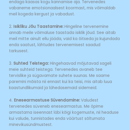
endaga kaasas kogu kannamise aja. Tervenedes
vabaneme emotsionaalsest koormast, mis võimaldab
meil kogeda kergust ja vabadust.
2.
Isikliku Jõu Taastamine:
Hingeline tervenemine
annab meile võimaluse taastada isiklik jõud. See aitab
meil mitte ainult ellu jääda, vaid ka õitseda ja kujundada
enda saatust, lähtudes tervenemisest saadud
tarkusest.
3.
Suhted Teistega:
Hingehaavad mõjutavad sageli
meie suhteid teistega. Tervenedes avaneb tee
tervislike ja sügavamate suhete suunas. Me saame
paremini mõista nii ennast kui ka teisi, mis aitab luua
kaastundlikumaid ja lähedasemaid sidemeid.
4.
Enesearmastuse Süvendamine:
Valudest
tervenedes süveneb enesearmastus. Me õpime
armastama iseennast läbi kõigi kogemuste, nii headuse
kui valude, tunnistades enda väärtust sõltumata
minevikusündmustest.