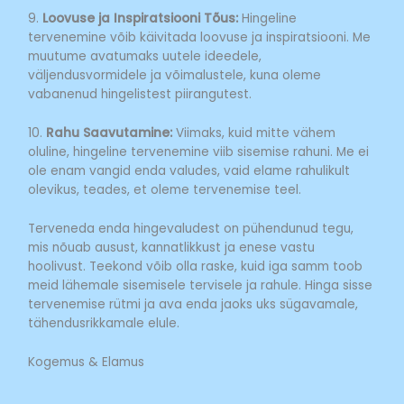
9.
Loovuse ja Inspiratsiooni Tõus:
Hingeline
tervenemine võib käivitada loovuse ja inspiratsiooni. Me
muutume avatumaks uutele ideedele,
väljendusvormidele ja võimalustele, kuna oleme
vabanenud hingelistest piirangutest.
10.
Rahu Saavutamine:
Viimaks, kuid mitte vähem
oluline, hingeline tervenemine viib sisemise rahuni. Me ei
ole enam vangid enda valudes, vaid elame rahulikult
olevikus, teades, et oleme tervenemise teel.
Terveneda enda hingevaludest on pühendunud tegu,
mis nõuab ausust, kannatlikkust ja enese vastu
hoolivust. Teekond võib olla raske, kuid iga samm toob
meid lähemale sisemisele tervisele ja rahule. Hinga sisse
tervenemise rütmi ja ava enda jaoks uks sügavamale,
tähendusrikkamale elule.
Kogemus & Elamus