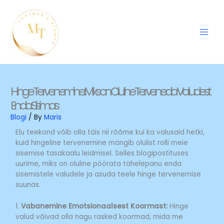
Skip
to
content
Hinge Tervenemine: Miks on Oluline Terveneda Valudest
Enda Sisimas
Blogi
/ By
Maris
Elu teekond võib olla täis nii rõõme kui ka valusaid hetki,
kuid hingeline tervenemine mängib olulist rolli meie
sisemise tasakaalu leidmisel. Selles blogipostituses
uurime, miks on oluline pöörata tähelepanu enda
sisemistele valudele ja asuda teele hinge tervenemise
suunas.
1.
Vabanemine Emotsionaalsest Koormast:
Hinge
valud võivad olla nagu rasked koormad, mida me