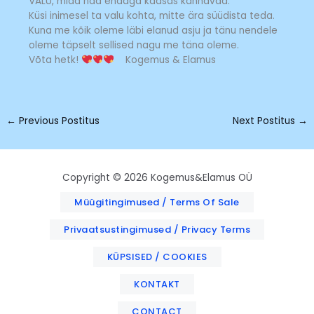
VALU, mida nad endaga kaasas kannavad.
Küsi inimesel ta valu kohta, mitte ära süüdista teda.
Kuna me kõik oleme läbi elanud asju ja tänu nendele
oleme täpselt sellised nagu me täna oleme.
Võta hetk!
Kogemus & Elamus
←
Previous Postitus
Next Postitus
→
Copyright © 2026 Kogemus&Elamus OÜ
Müügitingimused / Terms Of Sale
Privaatsustingimused / Privacy Terms
KÜPSISED / COOKIES
KONTAKT
CONTACT