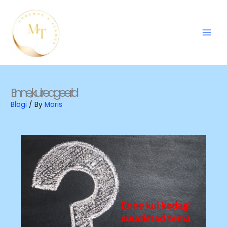
Skip
to
content
Enne, kui reageerid
Blogi
/ By
Maris