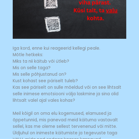
Iga kord, enne kui reageerid kellegi peale.
Mõtle hetkeks:
Miks ta nii käitub või ütleb?
Mis on selle taga?
Mis selle põhjustanud on?
Kust kohast see päriselt tuleb?
Kas see päriselt on sulle mõeldud või on see lihtsalt
selle inimese emotsiooni välja laskmine ja sina olid
lihtsalt valel ajal vales kohas?
Meil kõigil on oma elu kogemused, elamused ja
õppetunnid, mis panevad meid käituma vastavalt
sellel, kas me oleme sellest tervenenud või mitte.
Üldjuhul on inimeste käitumiste ja tegevuste taga