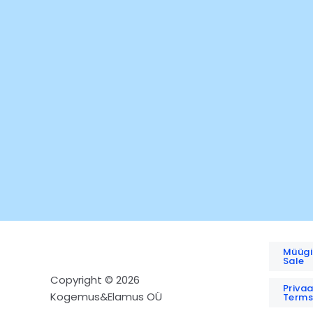
Müügi
Sale
Copyright © 2026
Priva
Kogemus&Elamus OÜ
Terms