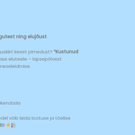
gutest ning elujõust
guskiirt keset pimedust?
“Kustunud
ase eluteele – lapsepõlvest
eneseleidmise.
rakendada
l võib leida lootuse ja tõelise
t!