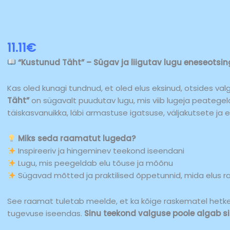
11.11
€
Raamat-
Kustunud
“Kustunud Täht” – Sügav ja liigutav lugu eneseotsin
Täht
kogus
Kas oled kunagi tundnud, et oled elus eksinud, otsides val
Täht”
on sügavalt puudutav lugu, mis viib lugeja peategel
täiskasvanuikka, läbi armastuse igatsuse, väljakutsete ja 
Miks seda raamatut lugeda?
Inspireeriv ja hingeminev teekond iseendani
Lugu, mis peegeldab elu tõuse ja mõõnu
Sügavad mõtted ja praktilised õppetunnid, mida elus 
See raamat tuletab meelde, et ka kõige raskematel hetkede
tugevuse iseendas.
Sinu teekond valguse poole algab sii