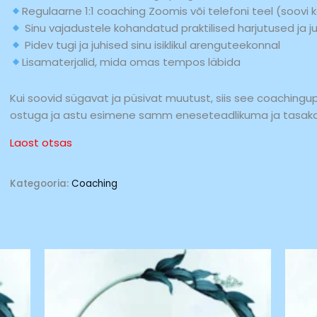
Regulaarne 1:1 coaching Zoomis või telefoni teel (soovi k
Sinu vajadustele kohandatud praktilised harjutused ja
Pidev tugi ja juhised sinu isiklikul arenguteekonnal
Lisamaterjalid, mida omas tempos läbida
Kui soovid sügavat ja püsivat muutust, siis see coaching
ostuga ja astu esimene samm eneseteadlikuma ja tasak
Laost otsas
Kategooria:
Coaching