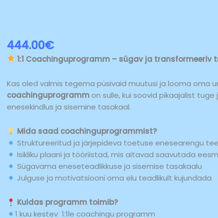
444.00
€
1:1 Coachinguprogramm – sügav ja transformeeriv 
Kas oled valmis tegema püsivaid muutusi ja looma oma u
coachinguprogramm
on sulle, kui soovid pikaajalist tug
enesekindlus ja sisemine tasakaal.
Mida saad coachinguprogrammist?
Struktureeritud ja järjepideva toetuse enesearengu te
Isikliku plaani ja tööriistad, mis aitavad saavutada ees
Sügavama eneseteadlikkuse ja sisemise tasakaalu
Julguse ja motivatsiooni oma elu teadlikult kujundada
Kuidas programm toimib?
1 kuu kestev 1:1le coachingu programm