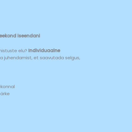
teekond iseendani
nistuste elu?
Individuaalne
e ja juhendamist, et saavutada selgus,
ekonnal
märke