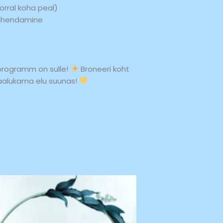
orral koha peal)
 juhendamine
uprogramm on sulle!
Broneeri koht
aalukama elu suunas!